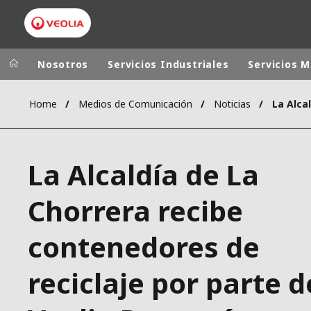
Nosotros
Servicios Industriales
Servicios M
Home
Medios de Comunicación
Noticias
Grupo Veolia
Presencia
AMÉRICA LAT
VEOLIA.COM
La Alcaldía de La
AUSTRALIA Y
CAMPUS
EUROPA
Chorrera recibe
FUNDACIÓN
INSTITUTO
contenedores de
reciclaje por parte d