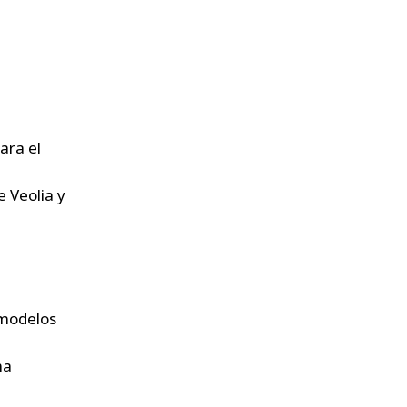
l
ara el
 Veolia y
 modelos
na