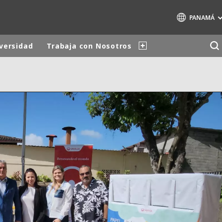
PANAMÁ
iversidad
Trabaja con Nosotros
Marcas de especialidad
AIR QUALITY
ENGINEERING & CONSULTING
HAZARDOUS WASTE EUROPE
INDUSTRIAS SOLUCIONES GLOBALES
NUCLEAR SOLUTIONS
OFIS
SEDE BENELUX
VEOLIA AGRICULTURE