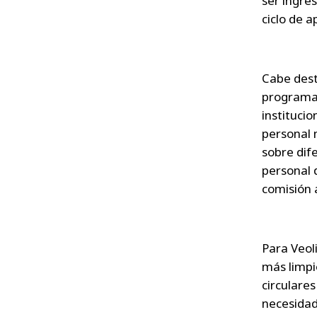
ser ingre
ciclo de 
Cabe dest
programa 
instituci
personal 
sobre dif
personal 
comisión 
Para Veol
más limpi
circulares
necesida