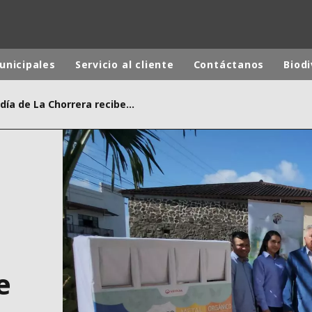
unicipales
Servicio al cliente
Contáctanos
Biod
La Alcaldía de La Chorrera recibe contenedores de reciclaje por parte de Veolia Panamá impactando al programa “Municipio Verde”
 mundial
INA
NORTEAMÉRICA
 NUEVA ZELANDA
ÁFRICA Y ORIENTE MEDIO
ÁSIA
e