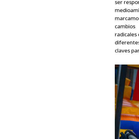
ser respo
medioamb
marcamos,
cambios
radicales
diferente
claves par