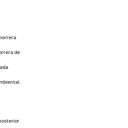
Chorrera
orrera de
uada
mbiental.
posterior