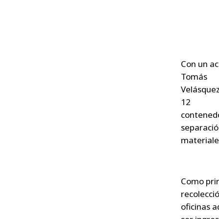
Con un ac
Tomás
Velásquez
12
contenedo
separació
materiale
Como prim
recolecció
oficinas a