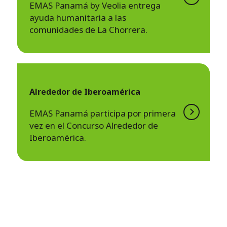
EMAS Panamá by Veolia entrega
ayuda humanitaria a las
comunidades de La Chorrera.
Alrededor de Iberoamérica
EMAS Panamá participa por primera
vez en el Concurso Alrededor de
Iberoamérica.