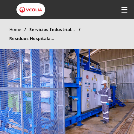
Pasar
al
contenido
principal
Home
Servicios Industriales
Residuos Hospitalarios